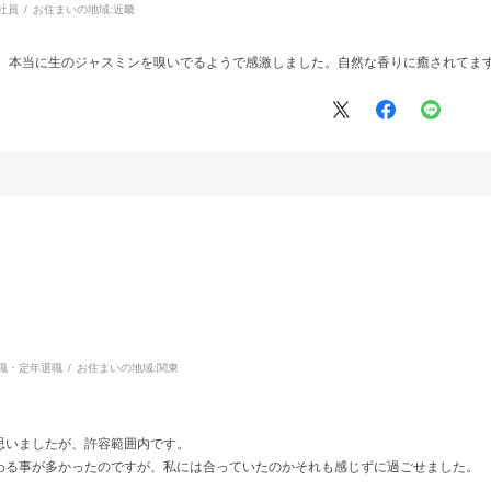
社員
お住まいの地域:
近畿
。本当に生のジャスミンを嗅いでるようで感激しました。自然な香りに癒されてます
職・定年退職
お住まいの地域:
関東
思いましたが、許容範囲内です。
わる事が多かったのですが、私には合っていたのかそれも感じずに過ごせました。