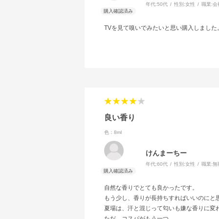
年代:
50代
性別:
女性
職業:
会
TVを見て嗅いでみたいと思い購入しました
良い香り
色：8ml
けんまーちー
年代:
60代
性別:
女性
職業:
無
自然な香りでとても良かったです。
もう少し、香りが長持ちすればいいのにと
夏場は、汗と混じって匂いも嫌な香りに変
ただ、コスパがもう一つ。