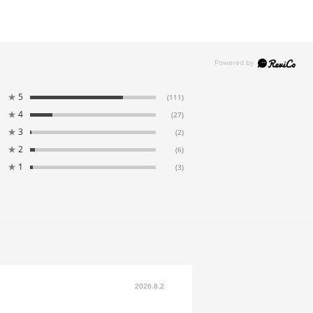
★
5
(111)
★
4
(27)
★
3
(2)
★
2
(6)
★
1
(3)
2026.8.2