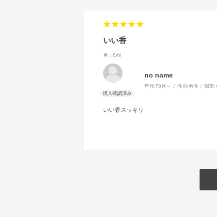
いい香
色：8ml
no name
年代:
70代～
性別:
男性
職業:
いい香スッキリ