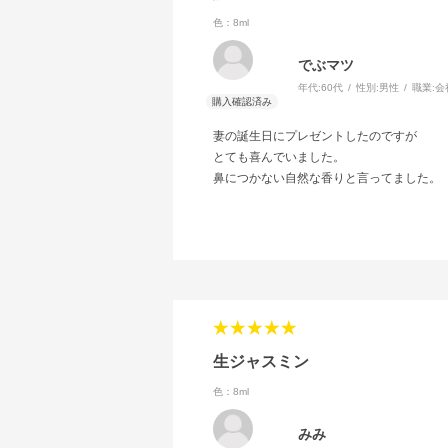
色：8ml
でぶマツ
年代:
60代
性別:
男性
職業:
会
妻の誕生日にプレゼントしたのですが
とても喜んでいました。
鼻につかない自然な香りと言ってました。
生ジャスミン
色：8ml
みみ