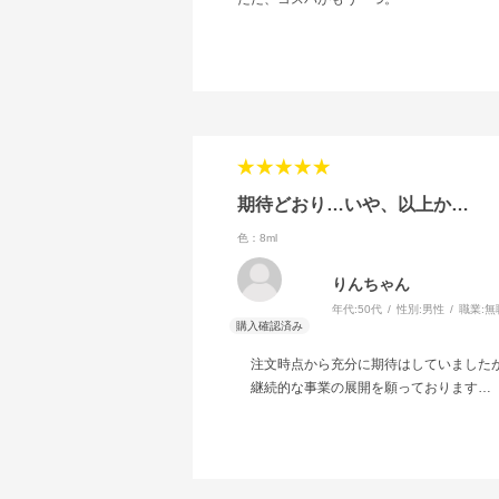
期待どおり…いや、以上か…
色：8ml
りんちゃん
年代:
50代
性別:
男性
職業:
無
注文時点から充分に期待はしていましたが
継続的な事業の展開を願っております…