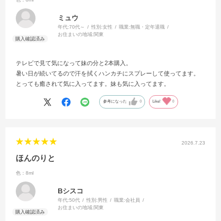
ミュウ
年代:
70代～
性別:
女性
職業:
無職・定年退職
お住まいの地域:
関東
テレビで見て気になって妹の分と2本購入。
暑い日が続いてるので汗を拭くハンカチにスプレーして使ってます。
とっても癒されて気に入ってます。妹も気に入ってます。
参考になった
0
Like!
0
2026.7.23
ほんのりと
色：8ml
Bシスコ
年代:
50代
性別:
男性
職業:
会社員
お住まいの地域:
関東