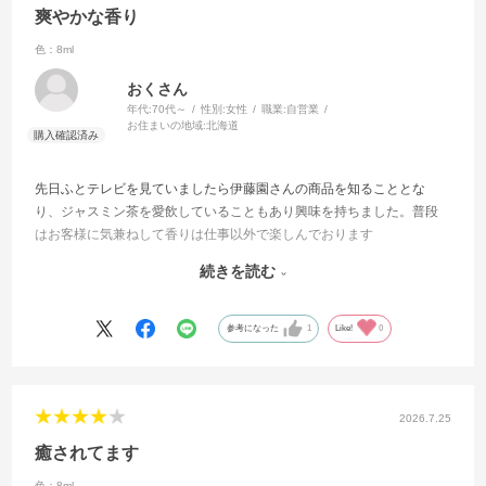
皆様の益々のご活躍をお祈りいたします！！おーーー🎉
爽やかな香り
色：8ml
おくさん
年代:
70代～
性別:
女性
職業:
自営業
お住まいの地域:
北海道
先日ふとテレビを見ていましたら伊藤園さんの商品を知ることとな
り、ジャスミン茶を愛飲していることもあり興味を持ちました。普段
はお客様に気兼ねして香りは仕事以外で楽しんでおります
この度は私もジャスミンの花の匂いが好きでしたのでどうしても試し
続きを読む
てみたく注文しました。期待通り爽やかな香りに満足しております
今回は２種類で３本制限ありましたが、他の商品も試して見たいと思
います。
参考になった
1
Like!
0
2026.7.25
癒されてます
色：8ml