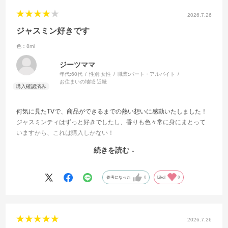
2026.7.26
ジャスミン好きです
色：8ml
ジーツママ
年代:
60代
性別:
女性
職業:
パート・アルバイト
お住まいの地域:
近畿
何気に見たTVで、商品ができるまでの熱い想いに感動いたしました！
ジャスミンティはずっと好きでしたし、香りも色々常に身にまとって
いますから、これは購入しかない！
娘は、香りがきついと申しますが、長持ちするってことよ、、✌️
続きを読む
まぁ児童相手の仕事をしてますので、そこはふぁっと香るぐらいに、
下着に香りを押し込めてます🎽
二種類購入したので、代わり番こにつけています！
参考になった
0
Like!
0
どうぞポップアップ、京都に来られる時は、お知らせください🤗
そして、これからの色々な商品開発を楽しみにしています。今欲しい
のは、年寄りにある口臭除去。マウスウォシュ、マスクしてこの夏も
乗りきります🥵
2026.7.26