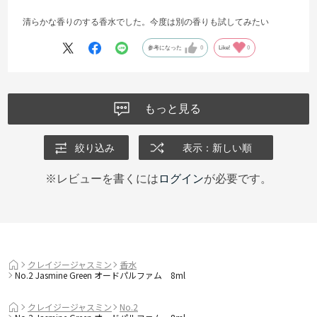
清らかな香りのする香水でした。今度は別の香りも試してみたい
参考になった
0
Like!
0
もっと見る
絞り込み
表示：新しい順
※レビューを書くには
ログイン
が必要です。
クレイジージャスミン
香水
No.2 Jasmine Green オードパルファム 8ml
クレイジージャスミン
No.2