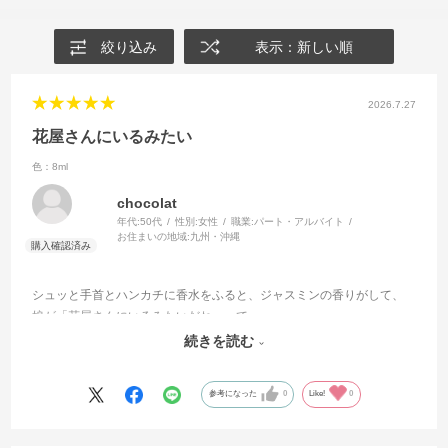
絞り込み
表示：新しい順
2026.7.27
花屋さんにいるみたい
色：8ml
chocolat
年代:
50代
性別:
女性
職業:
パート・アルバイト
お住まいの地域:
九州・沖縄
シュッと手首とハンカチに香水をふると、ジャスミンの香りがして、
娘が「花屋さんにいるみたいだね」って…
ハンカチは、バッグに忍ばせてるので、バッグを開ける度に幸せを感
続きを読む
じてます。今度は別の香りを注文します。
参考になった
0
Like!
0