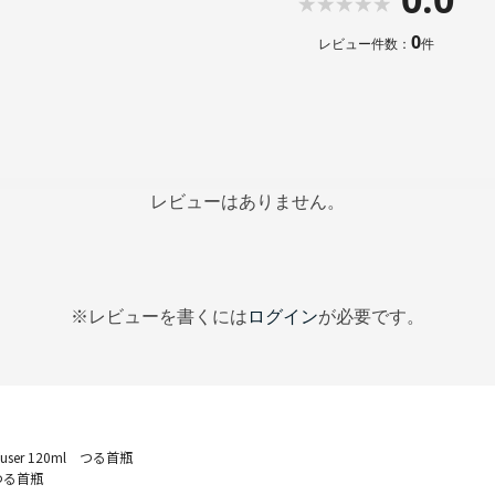
0
レビュー件数：
件
レビューはありません。
※レビューを書くには
ログイン
が必要です。
iffuser 120ml つる首瓶
l つる首瓶