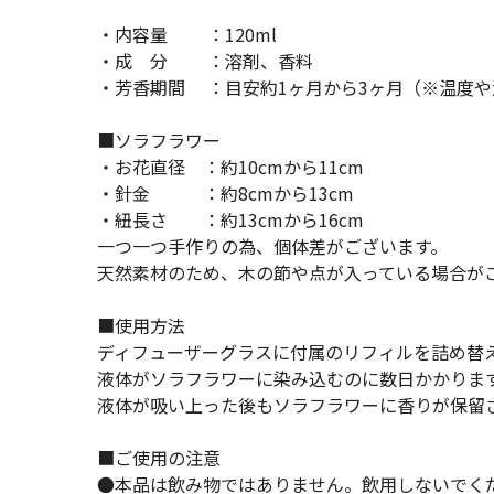
・内容量 ：120ml
・成 分 ：溶剤、香料
・芳香期間 ：目安約1ヶ月から3ヶ月（※温度
■ソラフラワー
・お花直径 ：約10cmから11cm
・針金 ：約8cmから13cm
・紐長さ ：約13cmから16cm
一つ一つ手作りの為、個体差がございます。
天然素材のため、木の節や点が入っている場合が
■使用方法
ディフューザーグラスに付属のリフィルを詰め替
液体がソラフラワーに染み込むのに数日かかりま
液体が吸い上った後もソラフラワーに香りが保留
■ご使用の注意
●本品は飲み物ではありません。飲用しないでく