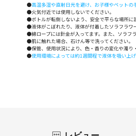
●
高温多湿や直射日光を避け、お子様やペットの
●火気付近では使用しないでください。
●ボトルが転倒しないよう、安全で平らな場所に
●液体がこぼれたり、液体が付着したソラフラワ
●綿ロープには針金が入ってます。また、ソラフ
●肌に触れた場合、石けん等で洗ってください。
●保管、使用状況により、色・香りの変化や濁り
●
使用環境によっては約1週間程で液体を吸い上
レビュー