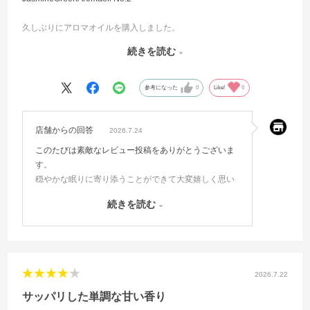
久しぶりにアロマオイルを購入しました。
不眠症で以前はラベンダーを使っていましたがショップが閉店して、
続きを読む
暫く使っていませんでした。
眠る時に香りが無いのが寂しくもあり、上質の睡眠がしたいと思っ
参考になった
0
Like!
0
て。
ある歌の歌詞を思い出してジャスミンに辿り着きました。
店舗からの回答
2026.7.24
穏やかな眠りを助けてもらえているように感じます。
このたびは素敵なレビュー投稿をありがとうございま
す。
穏やかな眠りに寄り添うことができて大変嬉しく思い
ます♪
続きを読む
ライトを当てすぎると液体が変色する恐れがあります
のでご注意くださいませ！
2026.7.22
サッパリした単調な甘い香り