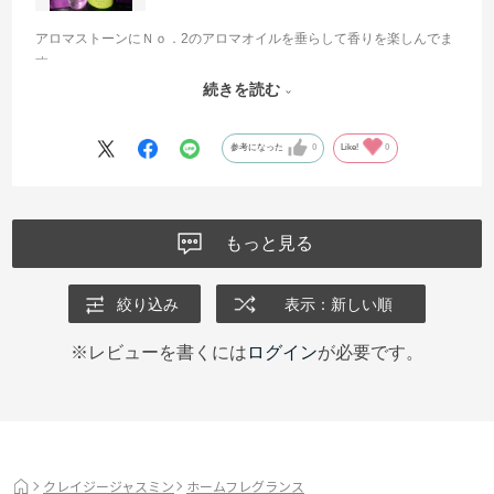
アロマストーンにＮｏ．2のアロマオイルを垂らして香りを楽しんでま
す。
寝室はジャスミンの香りで天国のようですごく心地よいです！
続きを読む
またリピします(*^^*)
参考になった
0
Like!
0
もっと見る
絞り込み
表示：新しい順
※レビューを書くには
ログイン
が必要です。
クレイジージャスミン
ホームフレグランス