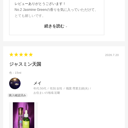
レビューありがとうございます！
No.2 Jasmine Greenの香りを気に入っていただけて、
とても嬉しいです。
ジャスミンの香りが日々のひとときに寄り添えました
続きを読む
ら幸いです。
店舗販売についての貴重なご意見もありがとうござい
ます。
これからもCrazy Jasmine Tokyoをよろしくお願いい
たします♪ 🌼
2026.7.20
ジャスミン天国
色：15ml
メイ
年代:
50代
性別:
女性
職業:
専業主婦(夫)
お住まいの地域:
近畿