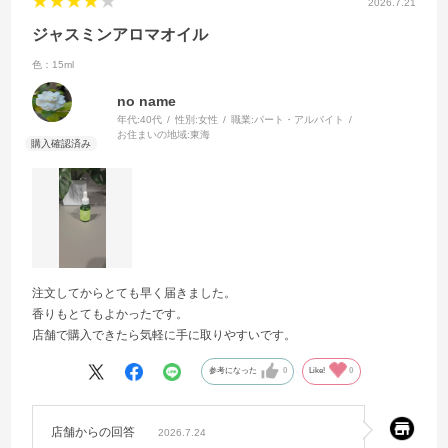
2026.7.21
ジャスミンアロマオイル
色：15ml
no name
年代:
40代
性別:
女性
職業:
パート・アルバイト
お住まいの地域:
東海
注文してからとても早く届きました。
香りもとてもよかったです。
店舗で購入できたら気軽に手に取りやすいです。
参考になった
0
Like!
0
店舗からの回答
2026.7.24