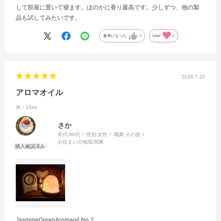
して部屋に置いて寝ます。ほのかに香り最高です。少しずつ、他の製
品も試してみたいです。
参考になった
0
Like!
0
2026.7.22
アロマオイル
色：15ml
さか
年代:
60代
性別:
女性
職業:
その他
お住まいの地域:
関東
JasmineGreenAromaoil No.2