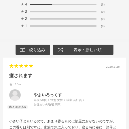
★
4
(3)
★
3
(0)
★
2
(0)
★
1
(0)
絞り込み
表示：新しい順
2026.7.26
癒されます
色：15ml
やよいろっくす
年代:
50代
性別:
女性
職業:
会社員
お住まいの地域:
関東
小さい子どもいるので、あまり香るものは部屋におかないのですが、
この香りは別ですね。家族で気に入っており、寝る時に布に一滴落と