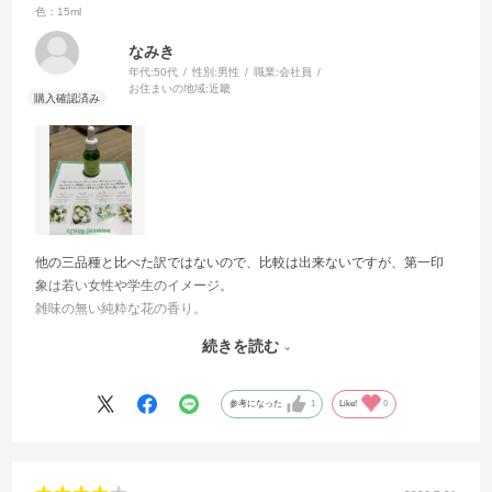
色：15ml
なみき
年代:
50代
性別:
男性
職業:
会社員
お住まいの地域:
近畿
他の三品種と比べた訳ではないので、比較は出来ないですが、第一印
象は若い女性や学生のイメージ。
雑味の無い純粋な花の香り。
少し物足りなさを感じるぐらいの単調な香りです。
続きを読む
これを嫌な香りと感じる人は少ない万人受けするアロマオイルだと思
います。
どちらかと言えば甘さのある花の香りなので、寝る時のアロマに良い
参考になった
1
Like!
0
かもです。