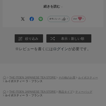
Pear rooibos tea, how good tea it is, you cannot find it an the other
place! only itoen have this ! i will share to my friend and definitely
続きを読む
purchase it later.
参考になった
0
Like!
0
絞り込み
表示：新しい順
※レビューを書くには
ログイン
が必要です。
THE ITOEN JAPANESE TEA STORE
その他のお茶
ルイボスティー
ルイボスティー ラ・フランス
THE ITOEN JAPANESE TEA STORE
商品タイプ
ティーバッグ
ルイボスティー ラ・フランス