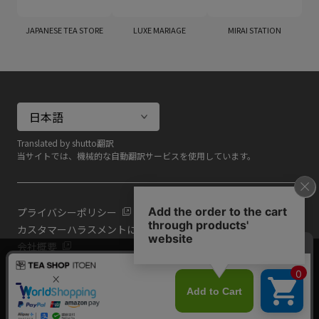
JAPANESE TEA STORE
LUXE MARIAGE
MIRAI STATION
Translated by shutto翻訳
当サイトでは、機械的な自動翻訳サービスを使用しています。
プライバシーポリシー
カスタマーハラスメントに対する基本方針
会社概要
当サイトでは利用体験の向上およびコンテンツの最適な提供、ト
共通規約
ラフィックの分析を目的としてCookieを使用しています。
よくある質問（共通）
サイトの閲覧を継続された場合、Cookieの利用に同意したものと
いたします。
詳細については
プライバシーポリシー
をご確認ください。