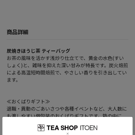
商品詳細
炭焼きほうじ茶 ティーバッグ
お茶の風味を活かす浅炒り仕立てで、黄金の水色(すい
しょく)と、雑味を抑えた深い甘みが特長です。炭火焙煎
による高温短時間焙煎で、やさしい香りを引き出してい
ます。
≪おくばりギフト≫
退職・異動のごあいさつや各種イベントなど、大人数に
も渡しやすい個包装のおくばりギフトです。箱の中に
は、炭焼きほうじ茶のティーバッグ5袋が入っていま
す。パッケージラベルは「ありがとうございました」