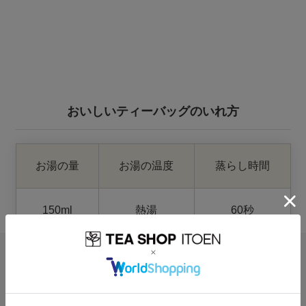
おいしいティーバッグのいれ方
お湯の量
お湯の温度
蒸らし時間
150ml
熱湯
60秒
レビュー