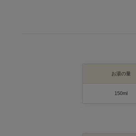
お湯の量
150ml