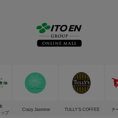
体
Crazy Jasmine
TULLY'S COFFEE
チ
ョップ