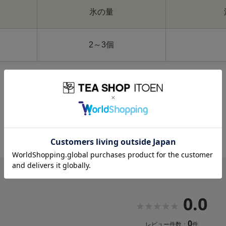
氷の量
2～3個
0.0
0
レビュー件数：
件