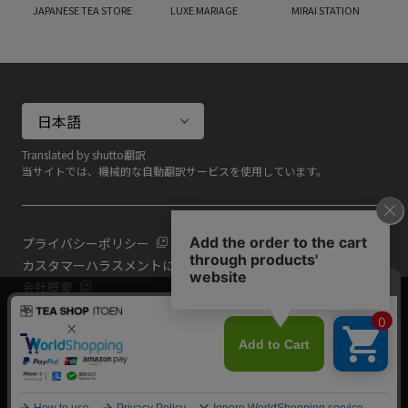
JAPANESE TEA STORE
LUXE MARIAGE
MIRAI STATION
Translated by shutto翻訳
当サイトでは、機械的な自動翻訳サービスを使用しています。
プライバシーポリシー
カスタマーハラスメントに対する基本方針
会社概要
当サイトでは利用体験の向上およびコンテンツの最適な提供、ト
共通規約
ラフィックの分析を目的としてCookieを使用しています。
よくある質問（共通）
サイトの閲覧を継続された場合、Cookieの利用に同意したものと
いたします。
詳細については
プライバシーポリシー
をご確認ください。
閉じる