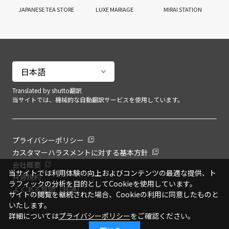
JAPANESE TEA STORE
LUXE MARIAGE
MIRAI STATION
Translated by shutto翻訳
当サイトでは、機械的な自動翻訳サービスを使用しています。
プライバシーポリシー
カスタマーハラスメントに対する基本方針
会社概要
当サイトでは利用体験の向上およびコンテンツの最適な提供、ト
共通規約
ラフィックの分析を目的としてCookieを使用しています。
よくある質問（共通）
サイトの閲覧を継続された場合、Cookieの利用に同意したものと
いたします。
詳細については
プライバシーポリシー
をご確認ください。