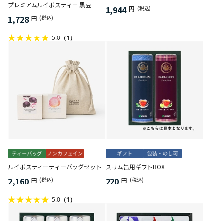
プレミアムルイボスティー 黒豆
1,944
円
(税込)
1,728
円
(税込)
5.0
（1）
ルイボスティーティーバッグセット
スリム缶用ギフトBOX
2,160
220
円
(税込)
円
(税込)
5.0
（1）