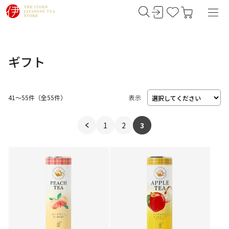
ギフト
41～55件
（
55
件）
表示
1
2
3