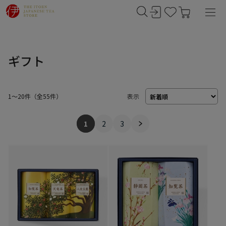
ギフト
1～20件
（
55
件）
表示
1
2
3