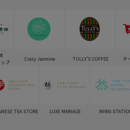
体
Crazy Jasmine
TULLY'S COFFEE
チ
ョップ
ANESE TEA STORE
LUXE MARIAGE
MIRAI STATIO