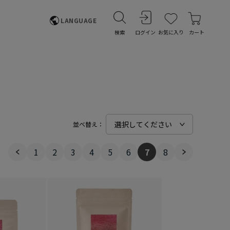
LANGUAGE
検索
ログイン
お気に入り
カート
並べ替え：
1
2
3
4
5
6
7
8