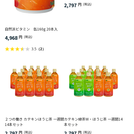
2,797
円
(税込)
自然派ビタミン 缶160g 20本入
4,968
円
(税込)
3.5
（2）
２つの働き カテキンほうじ茶 一週間
カテキン緑茶W・ほうじ茶 一週間14
14本セット
本セット
2,797
2,797
円
(税込)
円
(税込)