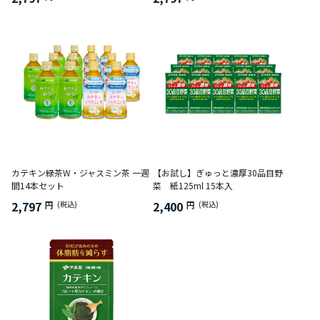
カテキン緑茶W・ジャスミン茶 一週
【お試し】ぎゅっと濃厚30品目野
間14本セット
菜 紙125ml 15本入
2,797
2,400
円
(税込)
円
(税込)