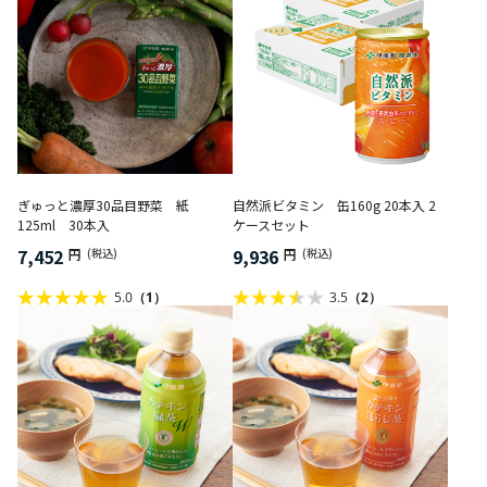
ぎゅっと濃厚30品目野菜 紙
自然派ビタミン 缶160g 20本入 2
125ml 30本入
ケースセット
7,452
9,936
円
(税込)
円
(税込)
5.0
（1）
3.5
（2）