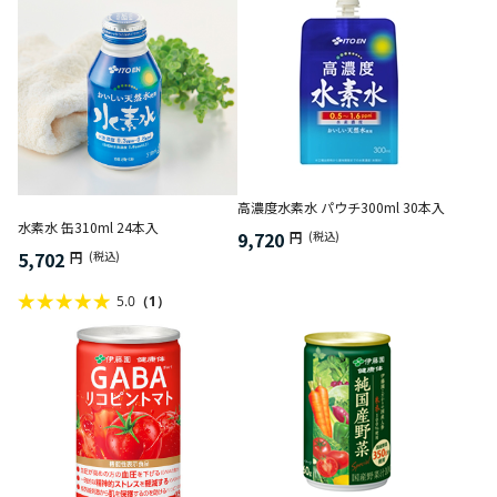
高濃度水素水 パウチ300ml 30本入
水素水 缶310ml 24本入
9,720
円
(税込)
5,702
円
(税込)
5.0
（1）