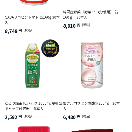
純国産野菜（野菜350g分使用） 缶
GABAリコピントマト 缶160g 30本
160ｇ 30本入
入
8,910
円
(税込)
8,748
円
(税込)
とろり緑茶 紙パック 1000ml 屋根型
缶グルコサミン炭酸水200ml 30本
キャップ付容器 ６本入
入
2,592
6,480
円
(税込)
円
(税込)