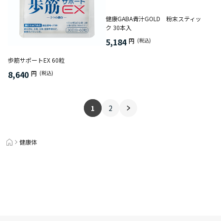
健康GABA青汁GOLD 粉末スティッ
ク 30本入
5,184
円
(税込)
歩筋サポートEX 60粒
8,640
円
(税込)
1
2
健康体