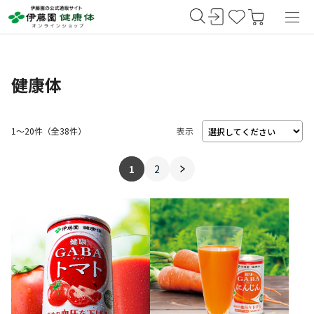
健康体
1～20件
（
38
件）
表示
1
2