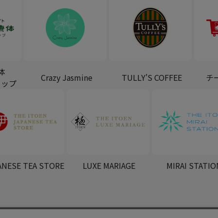
体
Crazy Jasmine
TULLY'S COFFEE
チ
ョップ
ANESE TEA STORE
LUXE MARIAGE
MIRAI STATIO