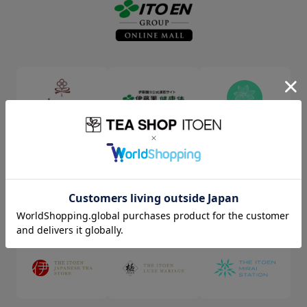
Inner CHARM
伊藤園健康体
Crazy Jasmine
オンラインショップ
TULLY'S COFFEE
チー坊マーケット
北海道伊藤園