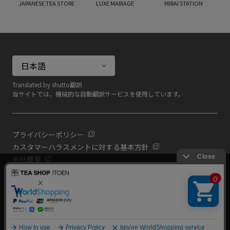
JAPANESE TEA STORE
LUXE MARIAGE
MIRAI STATION
Translated by shutto翻訳
当サイトでは、機械的な自動翻訳サービスを使用しています。
プライバシーポリシー
カスタマーハラスメントに対する基本方針
会社概要
当サイトでは利用体験の向上およびコンテンツの最適な提供、ト
共通規約
ラフィックの分析を目的としてCookieを使用しています。
よくある質問（共通）
サイトの閲覧を継続された場合、Cookieの利用に同意したものと
いたします。
詳細については
プライバシーポリシー
をご確認ください。
絞り込み
閉じる
Copyright (C) All Rights Reserved. ITOEN, LTD.