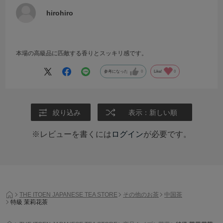
hirohiro
本場の高級品に匹敵する香りとスッキリ感です。
参考になった
0
Like!
0
絞り込み
表示：新しい順
※レビューを書くには
ログイン
が必要です。
THE ITOEN JAPANESE TEA STORE
その他のお茶
中国茶
特級 茉莉花茶