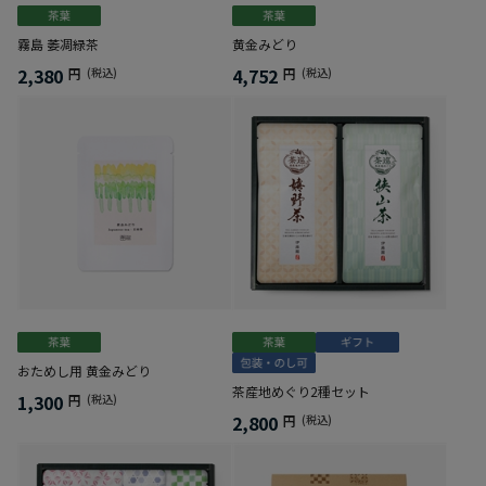
霧島 萎凋緑茶
黄金みどり
2,380
4,752
円
(税込)
円
(税込)
おためし用 黄金みどり
茶産地めぐり2種セット
1,300
円
(税込)
2,800
円
(税込)