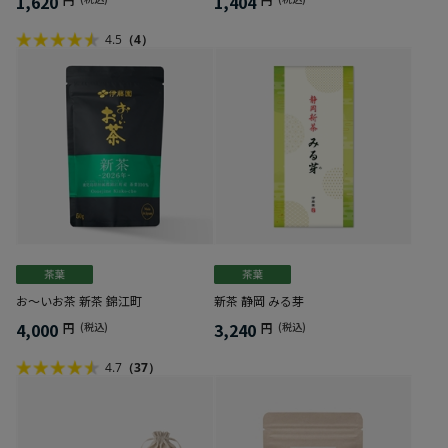
1,620
1,404
4.5
（4）
お～いお茶 新茶 錦江町
新茶 静岡 みる芽
4,000
3,240
円
(税込)
円
(税込)
4.7
（37）