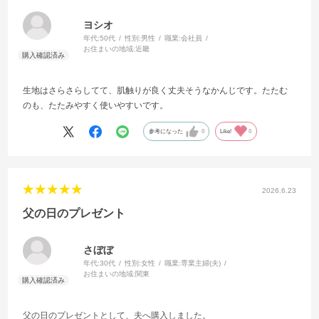
ヨシオ
年代:
50代
性別:
男性
職業:
会社員
お住まいの地域:
近畿
生地はさらさらしてて、肌触りが良く丈夫そうなかんじです。たたむ
のも、たたみやすく使いやすいです。
参考になった
0
Like!
0
2026.6.23
父の日のプレゼント
さぼぼ
年代:
30代
性別:
女性
職業:
専業主婦(夫)
お住まいの地域:
関東
父の日のプレゼントとして、夫へ購入しました。