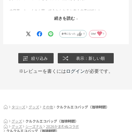
大容量。たっくさん買って入れられると本人大喜びでした。
続きを読む
わたしも欲しくなりました。
参考になった
0
Like!
0
絞り込み
表示：新しい順
※レビューを書くには
ログイン
が必要です。
タリーズ
グッズ
その他
クルクルエコバッグ（珈琲時間）
グッズ
クルクルエコバッグ（珈琲時間）
グッズ
シーズナル
2026かまわぬコラボ
クルクルエコバッグ（珈琲時間）