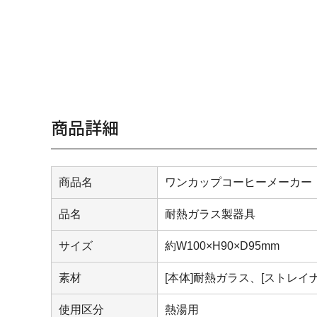
商品詳細
商品名
ワンカップコーヒーメーカー
品名
耐熱ガラス製器具
サイズ
約W100×H90×D95mm
素材
[本体]耐熱ガラス、[ストレ
使用区分
熱湯用