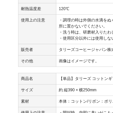
耐熱温度差
120℃
使用上の注意
・調理の時は外側の水滴をぬ
所に置かないでください。
・洗う時は、研磨材入りたわ
・使用区分以外には使用しな
販売者
タリーズコーヒージャパン株
その他
画像はイメージです。
商品名
【単品】タリーズ コットンギ
サイズ
約 縦390 × 横250mm
素材
本体：コットン/リボン：ポリ
使用上の注意
・開封時、内部に臭いがこも