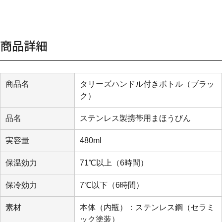
商品詳細
商品名
タリーズハンドル付きボトル（ブラッ
ク）
品名
ステンレス製携帯用まほうびん
実容量
480ml
保温効力
71℃以上（6時間）
保冷効力
7℃以下（6時間）
素材
本体（内瓶）：ステンレス鋼（セラミ
ック塗装）