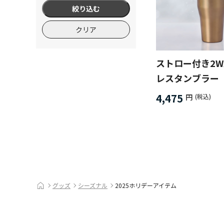
絞り込む
クリア
ストロー付き2W
レスタンブラー
ク）
4,475
円
(税込)
グッズ
シーズナル
2025ホリデーアイテム