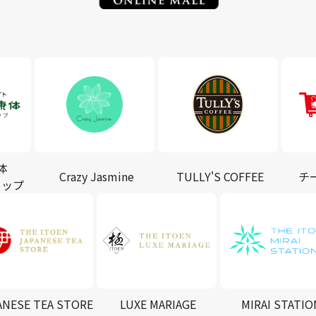
体
Crazy Jasmine
TULLY'S COFFEE
チ
ョップ
ANESE TEA STORE
LUXE MARIAGE
MIRAI STATIO