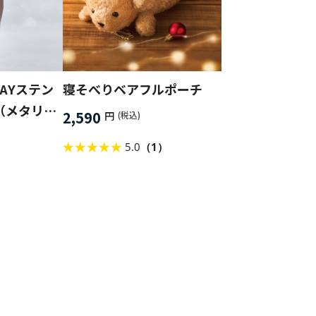
AYステン
寝そべりベアフルポーチ
（メタリッ
2,590
円
(税込)
5.0
（1）