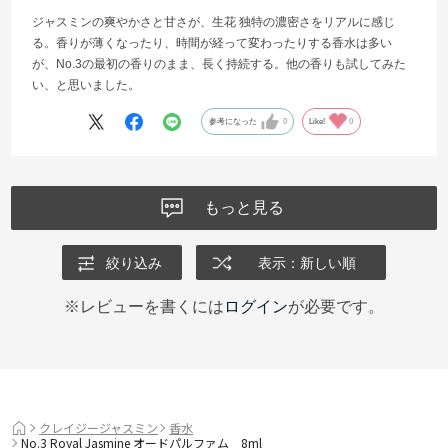
ジャスミンの爽やかさと甘さが、生花 独特の濃密さをリアルに感じ
る。香りが薄くなったり、時間が経って変わったりする香水は多い
が、No.3の最初の香りのまま、長く持続する。他の香りも試してみた
い、と思いました。
参考になった
0
Like!
0
もっと見る
絞り込み
表示：新しい順
※レビューを書くには
ログイン
が必要です。
クレイジージャスミン
香水
No.3 Royal Jasmine オードパルファム 8ml