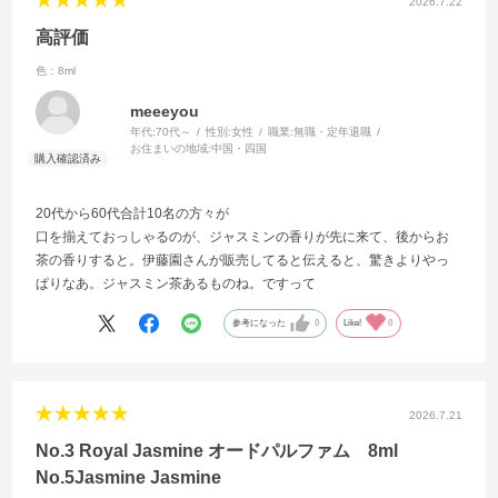
2026.7.22
高評価
色：8ml
meeeyou
年代:
70代～
性別:
女性
職業:
無職・定年退職
お住まいの地域:
中国・四国
20代から60代合計10名の方々が
口を揃えておっしゃるのが、ジャスミンの香りが先に来て、後からお
茶の香りすると。伊藤園さんが販売してると伝えると、驚きよりやっ
ぱりなあ。ジャスミン茶あるものね。ですって
参考になった
0
Like!
0
2026.7.21
No.3 Royal Jasmine オードパルファム 8ml
No.5Jasmine Jasmine