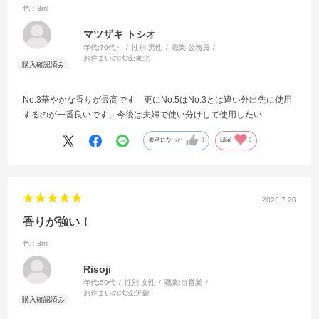
色：8ml
マツザキ トシオ
年代:
70代～
性別:
男性
職業:
公務員
お住まいの地域:
東北
No.3華やかな香りが最高です 更にNo.5はNo.3とは違い外出先に使用
するのが一番良いです、今後は夫婦で使い分けして使用したい
参考になった
1
Like!
2
2026.7.20
香りが強い！
色：8ml
Risoji
年代:
50代
性別:
女性
職業:
自営業
お住まいの地域:
近畿