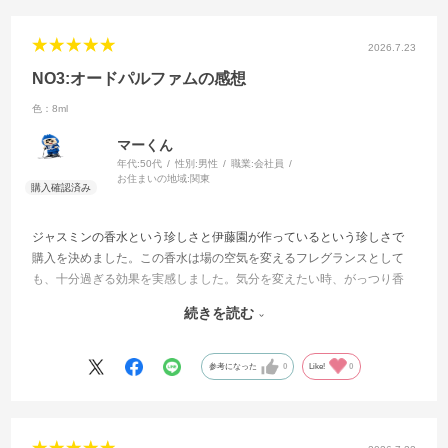
2026.7.23
NO3:オードパルファムの感想
色：8ml
マーくん
年代:
50代
性別:
男性
職業:
会社員
お住まいの地域:
関東
ジャスミンの香水という珍しさと伊藤園が作っているという珍しさで
購入を決めました。この香水は場の空気を変えるフレグランスとして
も、十分過ぎる効果を実感しました。気分を変えたい時、がっつり香
水付けるよりはほのかに香って欲しい時、大人な雰囲気を出したい時
続きを読む
に、シチュエーションに応じてこちらの意図を汲み取り、効果を最大
限に発揮してくれます。これは素材を厳選し、存分に効果を活かせる
製法が成せる匠の技、と実感しております。知り合いにはさりげなく
参考になった
0
Like!
0
PRして、ファンを増やしていければと思っています。