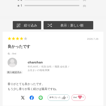
★
1
(0)
絞り込み
表示：新しい順
2026.7.26
良かったです
色：8ml
charchan
年代:
60代
性別:
女性
職業:
会社員
お住まいの地域:
関東
香りがとても良かったです。
もう少し香りが長く続けば最高ですね。
参考になった
0
Like!
0