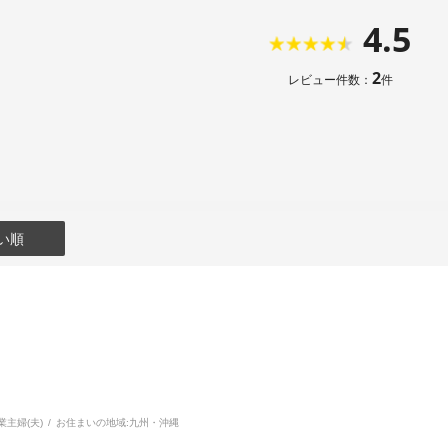
4.5
2
レビュー件数：
件
い順
業主婦(夫)
お住まいの地域:
九州・沖縄