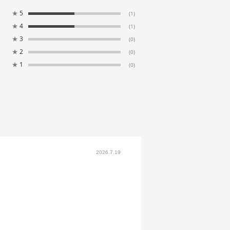
★
5
(1)
★
4
(1)
★
3
(0)
★
2
(0)
★
1
(0)
2026.7.19