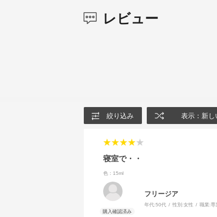
レビュー
絞り込み
表示：新し
寝室で・・
色：15ml
フリージア
年代:
50代
性別:
女性
職業:
専