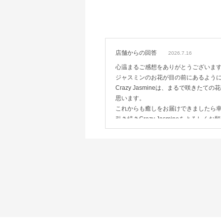
こんなに素敵な香りを作って頂いてありが
店舗からの回答
2026.7.16
心温まるご感想をありがとうございま
ジャスミンのお花が目の前にあるように
Crazy Jasmineは、まるで咲
思います。
これからも癒しをお届けできましたら
引き続きCrazy Jasmineをよろしく