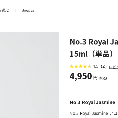
ら選ぶ
about us
No.3 Royal
15ml（単品）
4.5
（2）
レビ
4,950
円
(税込)
No.3 Royal Jasmine
No.3 Royal Jasmin