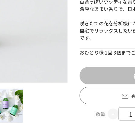
百合っぽいウッディな香
濃厚なあまい香りで、日
咲きたての花を分析機に
自宅でリラックスしたい
です。
おひとり様 1回 3個ま
数量