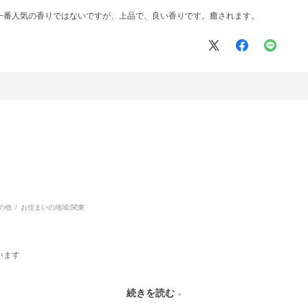
一番人気の香りではないですが、上品で、良い香りです。癒されます。
の他
お住まいの地域:
関東
います
嬉しすぎます🤍
続きを読む
もいい匂いが香っているなんてしあわせです