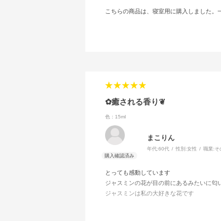
こちらの商品は、寝室用に購入しました。
✿癒される香り❦
色：15ml
まこりん
年代:
60代
性別:
女性
職業:
そ
とっても感動しています
ジャスミンの花が目の前にあるみたいに匂
ジャスミンは私の大好きな花です
それがいまは毎日のように香ってくるなんて
寝る時も朝起きた時も出かける時もどこで