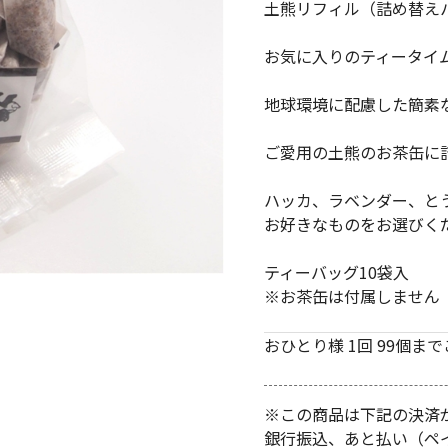
土熊リフィル（詰め替え
お気に入りのティータイ
地球環境に配慮した簡素
ご愛用の土熊のお茶缶に
ハッカ、ラベンダー、と
お好きなものをお選びく
ティーバッグ10袋入
※お茶缶は付属しません
おひとり様 1回 99個ま
※この商品は下記の決済
銀行振込、あと払い（ペ