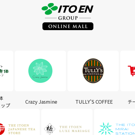
体
Crazy Jasmine
TULLY'S COFFEE
チ
ョップ