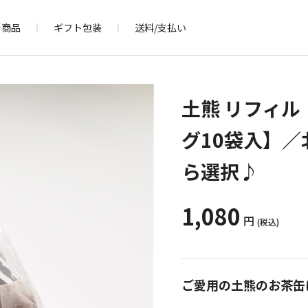
新商品
ギフト包装
送料/支払い
土熊 リフィ
グ10袋入】
ら選択♪
1,080
円
(税込)
ご愛用の土熊のお茶缶