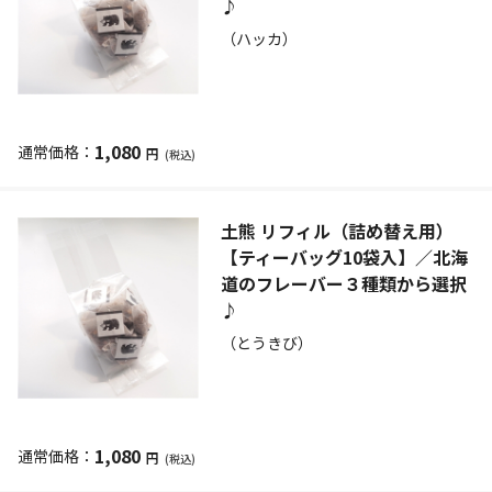
♪
（ハッカ）
1,080
円
(税込)
土熊 リフィル（詰め替え用）
【ティーバッグ10袋入】／北海
道のフレーバー３種類から選択
♪
（とうきび）
1,080
円
(税込)