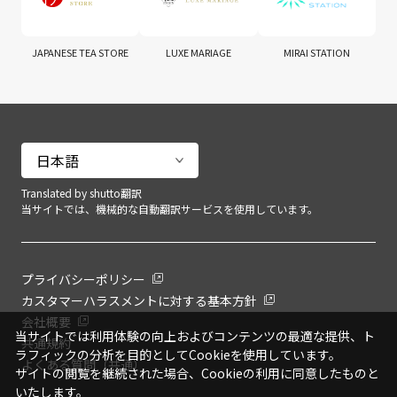
JAPANESE TEA STORE
LUXE MARIAGE
MIRAI STATION
Translated by shutto翻訳
当サイトでは、機械的な自動翻訳サービスを使用しています。
プライバシーポリシー
カスタマーハラスメントに対する基本方針
会社概要
当サイトでは利用体験の向上およびコンテンツの最適な提供、ト
共通規約
ラフィックの分析を目的としてCookieを使用しています。
よくある質問（共通）
サイトの閲覧を継続された場合、Cookieの利用に同意したものと
いたします。