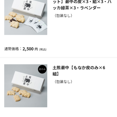
ット】最中の皮×3・餡×3・ハ
ッカ緑茶×3・ラベンダー
（包装なし）
2,500
円
(税込)
土熊最中【もなか皮のみ×6
組】
（包装なし）