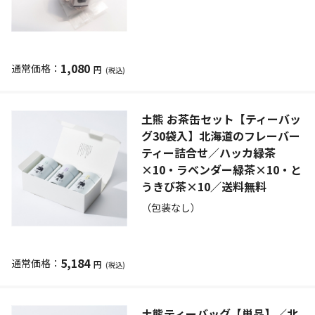
1,080
円
(税込)
土熊 お茶缶セット【ティーバッ
グ30袋入】北海道のフレーバー
ティー詰合せ／ハッカ緑茶
×10・ラベンダー緑茶×10・と
うきび茶×10／送料無料
（包装なし）
5,184
円
(税込)
土熊ティーバッグ【単品】／北