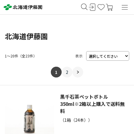
北海道伊藤園
1～20件
（
23
件）
表示
1
2
黒千石茶ペットボトル
350ml※2箱以上購入で送料無
料
（1箱（24本））