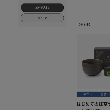
絞り込む
クリア
（全
3
件）
はじめての抹茶