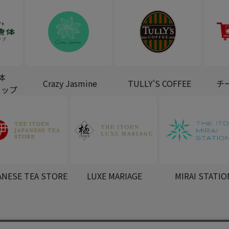
体
Crazy Jasmine
TULLY'S COFFEE
チ
ョップ
ANESE TEA STORE
LUXE MARIAGE
MIRAI STATIO