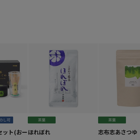
セット(おー
ほれぼれ
志布志あさつゆ