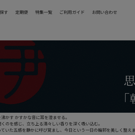
探す
定期便
特集一覧
ご利用ガイド
お問い合わせ
を沸かす かすかな音に耳を澄ませる。
開くのを感じ、立ち上る清々しい香りを深く吸い込む。
っていた五感を静かに呼び覚まし、今日という一日の輪郭を美しく整え