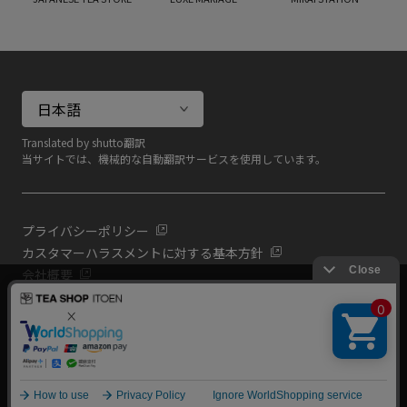
Translated by shutto翻訳
当サイトでは、機械的な自動翻訳サービスを使用しています。
プライバシーポリシー
カスタマーハラスメントに対する基本方針
会社概要
当サイトでは利用体験の向上およびコンテンツの最適な提供、ト
共通規約
ラフィックの分析を目的としてCookieを使用しています。
よくある質問（共通）
サイトの閲覧を継続された場合、Cookieの利用に同意したものと
いたします。
詳細については
プライバシーポリシー
をご確認ください。
閉じる
Copyright (C) All Rights Reserved. ITOEN, LTD.