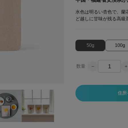
中国・福建省安渓県が
水色は明るい杏色で、蘭
ど越しに甘味が残る高級
50g
100g
数量
住所