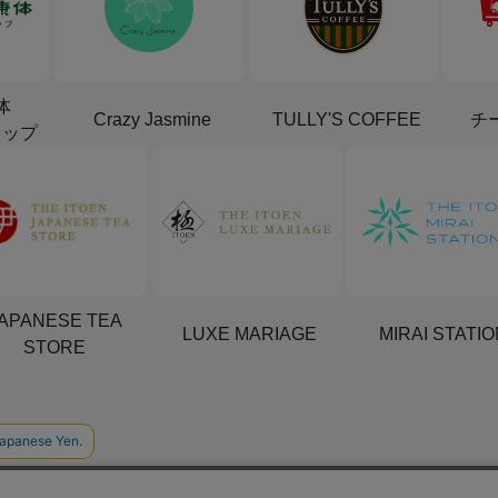
体
Crazy Jasmine
TULLY'S COFFEE
チ
ョップ
APANESE TEA
LUXE MARIAGE
MIRAI STATI
STORE