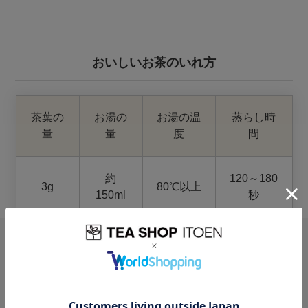
おいしいお茶のいれ方
茶葉の
お湯の
お湯の温
蒸らし時
量
量
度
間
約
120～180
3g
80℃以上
150ml
秒
レビュー
0.0