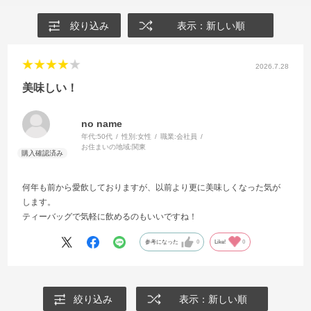
絞り込み
表示：新しい順
2026.7.28
美味しい！
no name
年代:
50代
性別:
女性
職業:
会社員
お住まいの地域:
関東
何年も前から愛飲しておりますが、以前より更に美味しくなった気が
します。
ティーバッグで気軽に飲めるのもいいですね！
参考になった
0
Like!
0
絞り込み
表示：新しい順