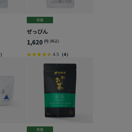
ぜっぴん
1,620
円
(税込)
6）
4.5
（4）