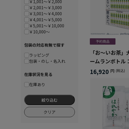
￥1,001～￥2,000
￥2,001～￥3,000
￥3,001～￥4,000
￥4,001～￥5,000
￥5,001～￥10,000
￥10,000～
包装の対応有無で探す
「お～いお茶」
ラッピング
ームランボトル 
包装・のし・名入れ
トBOX
16,920
円
(税込)
在庫状況を見る
在庫あり
絞り込む
クリア