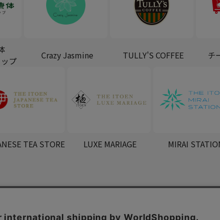
体
Crazy Jasmine
TULLY'S COFFEE
チ
ョップ
ANESE TEA STORE
LUXE MARIAGE
MIRAI STATIO