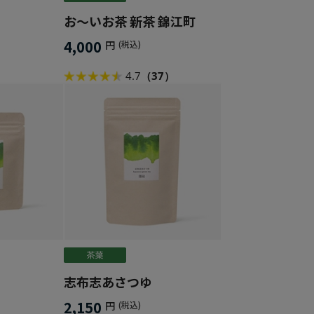
お～いお茶 新茶 錦江町
4,000
円
(税込)
4.7
（37）
志布志あさつゆ
2,150
円
(税込)