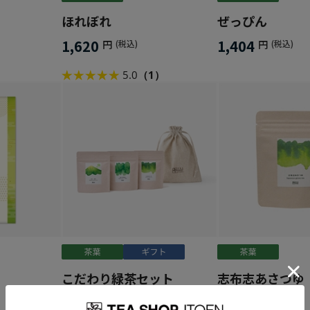
ほれぼれ
ぜっぴん
1,620
1,404
円
(税込)
円
(税込)
5.0
（1）
こだわり緑茶セット
志布志あさつゆ
4,100
1,150
円
(税込)
円
(税込)