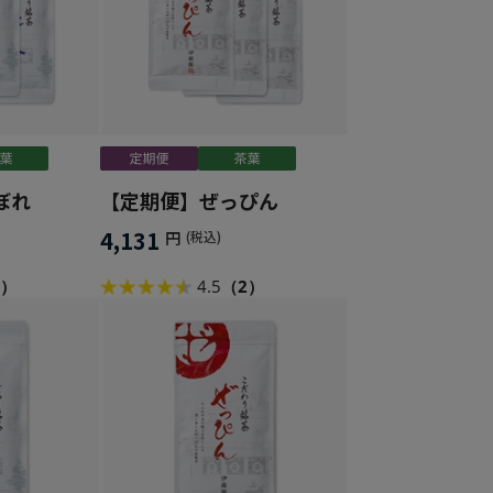
ぼれ
【定期便】ぜっぴん
4,131
円
(税込)
1）
4.5
（2）