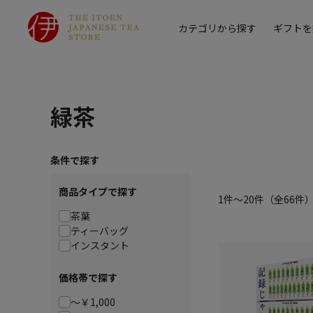
カテゴリから探す
ギフトを
緑茶
条件で探す
商品タイプで探す
1件～20件
（全
66
件
茶葉
ティーバッグ
インスタント
価格帯で探す
～￥1,000