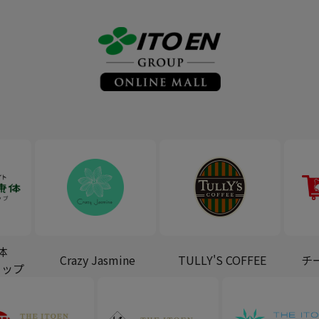
体
Crazy Jasmine
TULLY'S COFFEE
チ
ョップ