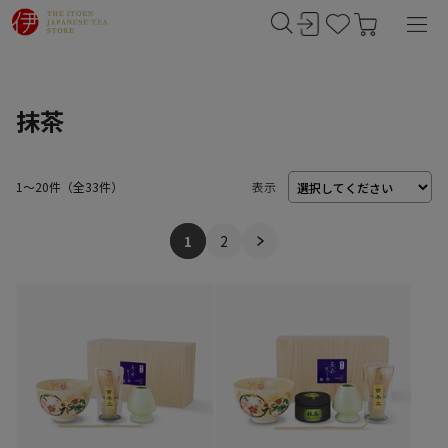
抹茶
1～20件
（
33
件）
表示
1
2