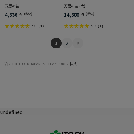
万暦の昔
万暦の昔 (大)
4,536
14,580
円
(税込)
円
(税込)
5.0
（1）
5.0
（1）
1
2
THE ITOEN JAPANESE TEA STORE
抹茶
undefined