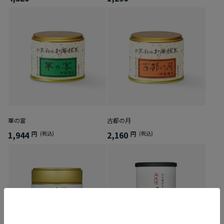
華の宴
古都の月
1,944
2,160
円
(税込)
円
(税込)