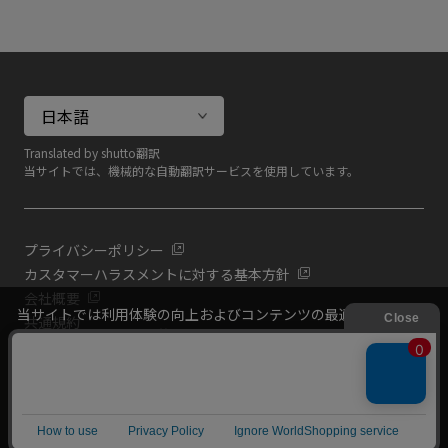
Translated by shutto翻訳
当サイトでは、機械的な自動翻訳サービスを使用しています。
プライバシーポリシー
カスタマーハラスメントに対する基本方針
会社概要
当サイトでは利用体験の向上およびコンテンツの最適な提供、ト
共通規約
ラフィックの分析を目的としてCookieを使用しています。
よくある質問（共通）
サイトの閲覧を継続された場合、Cookieの利用に同意したものと
いたします。
詳細については
プライバシーポリシー
をご確認ください。
絞り込み
閉じる
Copyright (C) All Rights Reserved. ITOEN, LTD.