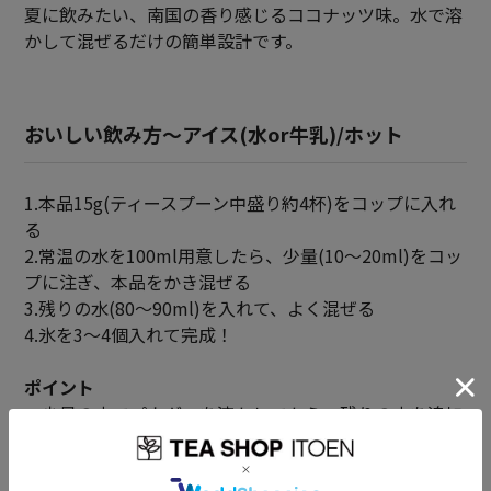
夏に飲みたい、南国の香り感じるココナッツ味。水で溶
かして混ぜるだけの簡単設計です。
おいしい飲み方～アイス(水or牛乳)/ホット
1.本品15g(ティースプーン中盛り約4杯)をコップに入れ
る
2.常温の水を100ml用意したら、少量(10～20ml)をコッ
プに注ぎ、本品をかき混ぜる
3.残りの水(80～90ml)を入れて、よく混ぜる
4.氷を3～4個入れて完成！
ポイント
・少量の水でパウダーを溶かしてから、残りの水を追加
するとダマができにくくなります。
・牛乳やお湯でもおいしく作れます。