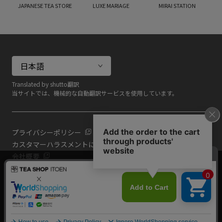
JAPANESE TEA STORE
LUXE MARIAGE
MIRAI STATION
Translated by shutto翻訳
当サイトでは、機械的な自動翻訳サービスを使用しています。
プライバシーポリシー
カスタマーハラスメントに対する基本方針
会社概要
当サイトでは利用体験の向上およびコンテンツの最適な提供、ト
共通規約
ラフィックの分析を目的としてCookieを使用しています。
よくある質問（共通）
サイトの閲覧を継続された場合、Cookieの利用に同意したものと
いたします。
詳細については
プライバシーポリシー
をご確認ください。
閉じる