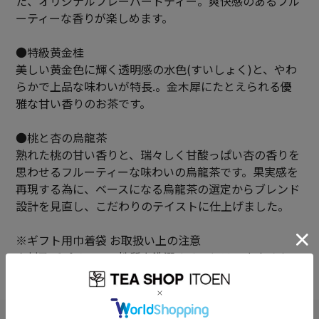
た、オリジナルフレーバードティー。爽快感のあるフル
ーティーな香りが楽しめます。
●特級黄金桂
美しい黄金色に輝く透明感の水色(すいしょく)と、やわ
らかで上品な味わいが特長.。金木犀にたとえられる優
雅な甘い香りのお茶です。
●桃と杏の烏龍茶
熟れた桃の甘い香りと、瑞々しく甘酸っぱい杏の香りを
思わせるフルーティーな味わいの烏龍茶です。果実感を
再現する為に、ベースになる烏龍茶の選定からブレンド
設計を見直し、こだわりのテイストに仕上げました。
※ギフト用巾着袋 お取扱い上の注意
素材及びプリントの性質上洗濯することはできません。
また、天然素材を使用しているため、特有のにおいを感
じられる場合がございます。