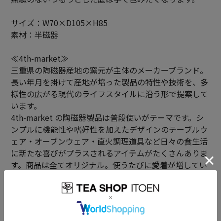
サイズ：W70×D105×H85
素材：半磁器
≪4th-market≫
三重県の陶磁器産地の窯元が主体のメーカーブランド。
長い年月を掛けて産地が培った製品の特性や技術を、多
様性の広がる現代のライフスタイルに沿う形で提案して
います。
4th-market の陶磁器製品は普段使いがテーマです。シ
ンプルに機能性や嗜好性を加えたデザインのテーブルウ
ェア・オーブンウェア・直火調理道具など日々の食生活
に新たな喜びがプラスされるアイテムがたくさんありま
す。商品は全てオリジナル。使うたびに愛着が増してい
くような質感、毎日の暮らしの中で利便性が向上する機
能性。食べる事がもっともっと楽しくなるように。
4th-marketは多様性の増す様々なライフスタイルの
方々に、暮らしの中でお役に立てる製品を作りたいと思