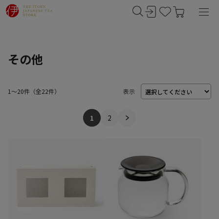
その他
1～20件
（
22
件）
表示
1
2