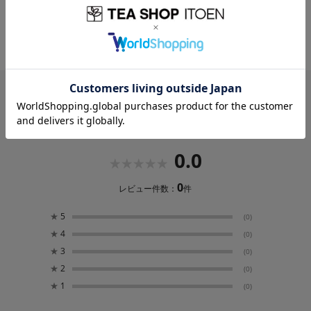
・プレミアムルイボスティー 黒豆 3g×5袋
≪季節によって変わる5種≫
当店が厳選したお茶をお届けします。
レビュー
0.0
0
レビュー件数：
件
★
5
(0)
★
4
(0)
★
3
(0)
★
2
(0)
★
1
(0)