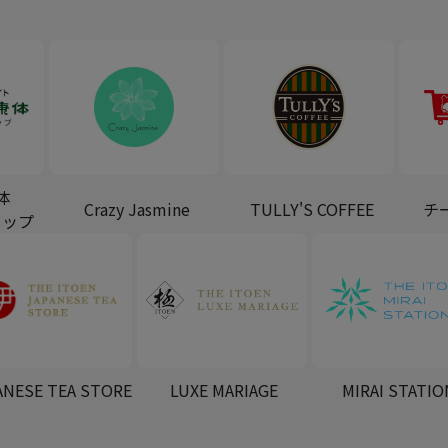
体
Crazy Jasmine
TULLY'S COFFEE
チ
ョップ
ANESE TEA STORE
LUXE MARIAGE
MIRAI STATIO