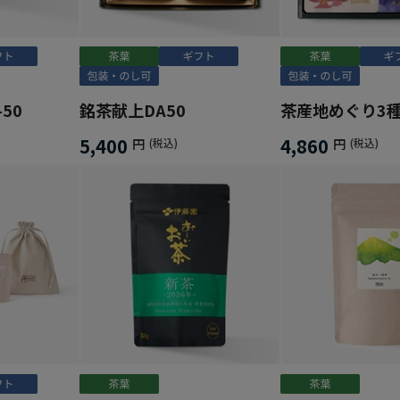
50
銘茶献上DA50
茶産地めぐり3
5,400
4,860
円
(税込)
円
(税込)