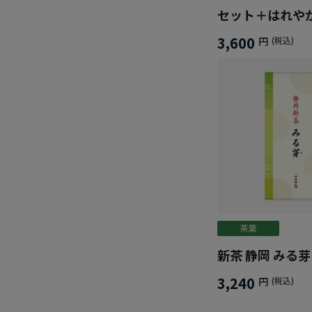
セット＋はれや
り)
3,600
円
(税込)
新茶 静岡 みる芽
3,240
円
(税込)