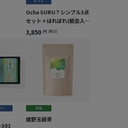
Ocha SURU？シンプル3点
セット＋ほれぼれ(紙缶入
り)
3,850
円
(税込)
嬉野玉緑茶
303