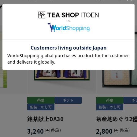
か(紙缶入
3,456
3,456
円
(税込)
円
(税込)
銘茶献上DA30
茶産地めぐり2
3,240
2,800
円
(税込)
円
(税込)