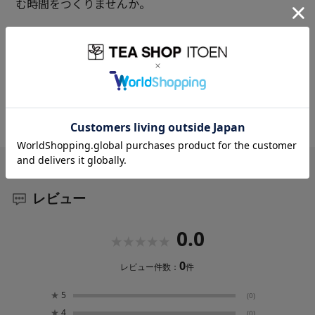
む時間をつくりませんか。
●はれやか 40g
まろやかなコクと甘い香り、飲めば気持ちがはれやかに
なる看板茶です。 やわらかでみずみずしい静岡県産一番
茶を使用。 水色(すいしょく)に優れ、コクと旨みをもつ
茶葉を、絶妙なバランスでブレンドしました。 香りを
より豊かに引き出すために、こだわりの火入れで丹精込
めて仕上げています。
レビュー
0.0
0
レビュー件数：
件
★
5
(0)
★
4
(0)