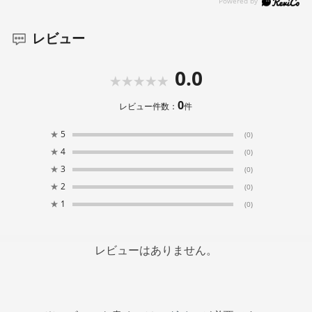
レビュー
緑茶由来の「カテキン」をサプリメ
特徴
ントで
0.0
お茶の伊藤園だからこそ「緑茶」の成分には多くの魅力
0
レビュー件数：
件
があると考えています。 ところが「カテキン」は、緑
茶の渋み成分のため、飲料で多く摂ろうとすると苦みが
★
5
(0)
強くて飲みにくい飲料になってしまいます。 そこで、
★
4
(0)
「カテキン」をそのまま摂ることができるようサプリメ
★
3
(0)
ントにすることで毎日続けやすいようにいたしました。
★
2
(0)
★
1
(0)
レビューはありません。