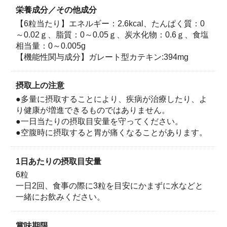
は8つのタイプがあります。それらは構造の違いによっ
栄養成分／その他成分
て、｢ガレート型｣と｢遊離型｣の2つに分類することがで
【6粒当たり】エネルギー：2.6kcal、たんぱく質：0
きます。 その中でも、伊藤園が注目したのが「ガレー
～0.02ｇ、脂質：0～0.05ｇ、炭水化物：0.6ｇ、食塩
ト型カテキン」です。「ガレート型カテキン」には、脂
相当量：0～0.005g
肪の吸収を抑える働きがあります。
【機能性関与成分】ガレート型カテキン:394mg
摂取上の注意
●多量に摂取することにより、疾病が治療したり、よ
り健康が増進できるものではありません。
●一日当たりの摂取目安量を守ってください。
●空腹時に摂取すると胃が痛くなることがあります。
1日あたりの摂取目安量
6粒
『カテキン 7日分』は、1日分6粒に緑茶8杯分※に相当
一日2回、食事の際に3粒を目安にかまずに水などと
する、緑茶由来の「ガレート型カテキン」を使用してい
一緒にお飲みください。
ます。
賞味期限