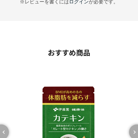
※レビューを書くには
ログイン
が必要です。
手軽に飲めて持ち運びにも便利
特徴
おすすめ商品
小さな袋で外出時の摂取にもオススメ
小さな袋のため、持ち運びがしやすく、外出時の携帯に
便利です。また、錠剤自体も小粒な8mmと、毎日続けや
すい大きさに仕上げました。1袋の内容量は1週間分（1
日2回各3粒×7日分＝42粒）です。