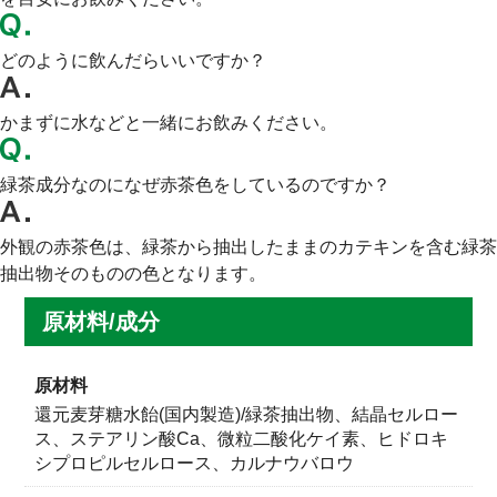
どのように飲んだらいいですか？
かまずに水などと一緒にお飲みください。
緑茶成分なのになぜ赤茶色をしているのですか？
外観の赤茶色は、緑茶から抽出したままのカテキンを含む緑茶
抽出物そのものの色となります。
緑茶8杯分の「ガレート型カテキン」
特徴
原材料
含有
還元麦芽糖水飴(国内製造)/緑茶抽出物、結晶セルロー
ス、ステアリン酸Ca、微粒二酸化ケイ素、ヒドロキ
カテキンは、ポリフェノールの一種で、昔からタンニン
シプロピルセルロース、カルナウバロウ
と呼ばれてきた緑茶の渋みの主成分です。 カテキンに