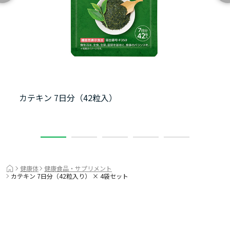
＊イラストはイメージです。
1日当たりの摂取目安量は1回3粒、1日2回。かまず
に水などと一緒にお飲みください。
カテキン 7日分（42粒入）
1
2
3
4
5
お手元に届くまで安心安全の品質を
特徴
追求
健康体
健康食品・サプリメント
カテキン 7日分（42粒入り） × 4袋セット
国内工場で製造し安心安全の品質を追求