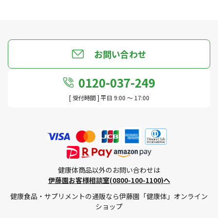
原材料の受け入れから製造出荷に至るまで国内工場で製
造しています。また、分析機器等による品質検査に加え
て目視検査を行うなどして、安心安全の品質をお客様に
お届けしています。
お問い合わせ
0120-037-249
[ 受付時間 ] 平日 9:00 ～ 17:00
健康体商品以外のお問い合わせは
こんな方におすすめ！
伊藤園お客様相談室(0800-100-1100)へ
体脂肪が気になる方
健康食品・サプリメントの通販なら伊藤園「健康体」オンライン
食べ過ぎでBMIが高めで体脂肪が増えてしまっ
ショップ
た方
健康な食生活を続けているが、BMIが高め