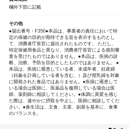
欄外下部に記載
その他
●届出番号・F350●本品は、事業者の責任において特
定の保健の目的が期待できる旨を表示するものとし
て、消費者庁長官に届出されたものです。 ただし、
特定保健用食品と異なり、消費者庁長官による個別審
査を受けたものではありません。●本品は、疾病の診
断、治療、予防を目的としたものではありません。 ●
本品は、疾病に罹患している者、未成年者、妊産婦
（妊娠を計画している者を含む。）及び授乳婦を対象
※緑茶1杯100mlとして。伊藤園中央研究所調べ：「伊藤園一番摘み
に開発された食品ではありません。●疾病に罹患して
のお～いお茶 かなやみどりブレンド」 茶葉4ｇ・温度80度・抽出時
いる場合は医師に、医薬品を服用している場合は医
間40秒・１煎目のお茶として換算。
師、薬剤師に相談してください。●体調に異変を感じ
た際は、速やかに摂取を中止し、医師に相談してくだ
＜カテキンの語源＞
さい。●食生活は、主食、主菜、副菜を基本に、食事
カテキンの語源は、インド産のアカシア・カテキュ
のバランスを。
ー（マメ科アカシア属の低木）の樹液から採れ
る“カテキュー”に由来しています。