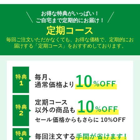
お得な特典がいっぱい！
ご自宅まで定期的にお届け！
出典:日本食品科学工学会誌,51(2),79-86(2004),P82図2を元に作図
試験条件:正常高値血圧者(収縮期血圧130～139mmHg)108名を対象に
定期コース
GABA12.3mgを含有した試験飲料を12週間朝食時に一日あたり一本
毎回ご注文いただかなくても、お得な価格で、定期的にお
摂取させた。
届けする「定期コース」をおすすめしております。
結果:プラセボ摂取群と比較して、GABA摂取群で、
摂取8、10、12、摂取終了後2週、4週間後の収縮期血圧に有意な低下
が認められた。
プラセボ摂取群：47.1±1.7歳、GABA含有飲料摂取群：46.4±1.7歳
※研究レビュー採用文献のうち、
代表的な1報を事例として提示しています。
※本試験ではGABA含有食品の効果を検証していますが
「健康GABA青汁」を用いた試験ではありません。
GABAは自律神経にはたらいて、特に血管を収縮させる
ノルアドレナリンの分泌を抑制する作用が報告されてい
ます。