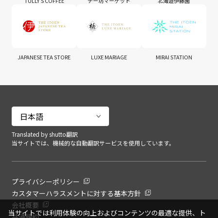
TULLY'S COFFEE
チー坊マーケット
北海道伊藤園
JAPANESE TEA STORE
LUXE MARIAGE
MIRAI STATION
Translated by shutto翻訳
当サイトでは、機械的な自動翻訳サービスを使用しています。
プライバシーポリシー
カスタマーハラスメントに対する基本方針
会社概要
当サイトでは利用体験の向上およびコンテンツの最適な提供、ト
共通規約