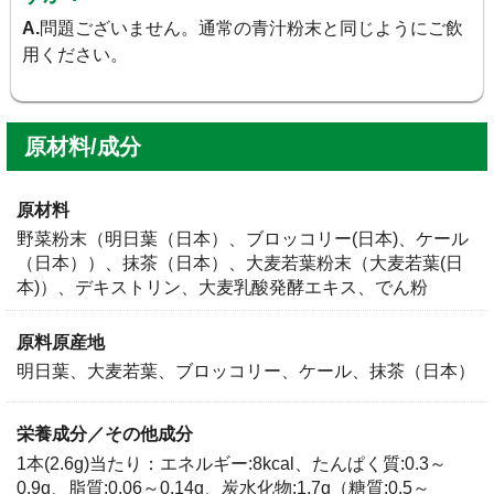
で日本はもとより世界中で昔から栽培されていました。
A.
問題ございません。通常の青汁粉末と同じようにご飲
様々な土地条件で生産できる点や新芽の時に「麦ふみ
用ください。
」と言われる作業をした後でもすくすくと太く成長す
※
るさまは生命力の強さを感じさせます。
※秋播（ま）きの大麦などを冬季に1回または数回踏みつける作業の
こと。
さらに、サラダなどでおなじみの緑黄色野菜ブロッコリ
ーと野菜の王様とも呼ばれるケール。 これらの野菜を
原材料
より飲みやすくするために、茶葉をまるごと粉末にした
野菜粉末（明日葉（日本）、ブロッコリー(日本)、ケール
抹茶を加えています。
（日本））、抹茶（日本）、大麦若葉粉末（大麦若葉(日
本)）、デキストリン、大麦乳酸発酵エキス、でん粉
原料原産地
明日葉、大麦若葉、ブロッコリー、ケール、抹茶（日本）
栄養成分／その他成分
1本(2.6g)当たり：エネルギー:8kcal、たんぱく質:0.3～
0.9g、脂質:0.06～0.14g、炭水化物:1.7g（糖質:0.5～