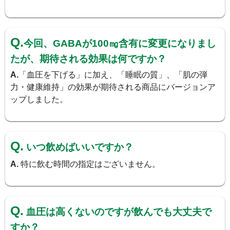
「GABA」はGamma-Aminobutyric Acid（γ-アミノ
酪酸）の略で、トマトやカカオなどに多く含まれる
Q.
アミノ酸の一種です。人間の脳内にも存在し、交感
今回、GABAが100㎎含有に変更になりまし
神経伝達物質の分泌を抑制すると言われています。
たが、期待される効果は何ですか？
A.
「血圧を下げる」に加え、「睡眠の質」、「肌の弾
力・健康維持」の効果が期待される商品にバージョンア
5種類の国産素材を使用
特徴
ップしました。
国産の明日葉、大麦若葉、ブロッコリー、ケール、抹茶
の緑の素材を5種類使用しています。
Q.
いつ飲めばいいですか？
春の野菜でほろ苦い味わいが特徴の明日葉は、主に温暖
な地域で生産されており、収穫しても明日にはもう新芽
A.
特に飲む時間の指定はございません。
が出るほど発育が早く、生命力の強い野菜です。 ま
た、山野草として古来より利用されており、栄養価の高
さが注目されています。
Q.
血圧は高くないのですが飲んでも大丈夫で
大麦若葉は、穂が実る前の大麦の若い葉のことで約30㎝
程度にまで成長したもの。そもそも大麦はイネ科の植物
すか？