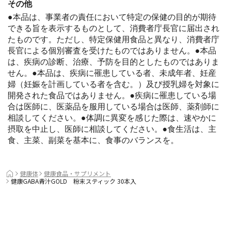
その他
●本品は、事業者の責任において特定の保健の目的が期待
できる旨を表示するものとして、消費者庁長官に届出され
たものです。ただし、特定保健用食品と異なり、消費者庁
長官による個別審査を受けたものではありません。●本品
は、疾病の診断、治療、予防を目的としたものではありま
こんな方におすすめ！
せん。●本品は、疾病に罹患している者、未成年者、妊産
高めの血圧が気になる方
婦（妊娠を計画している者を含む。）及び授乳婦を対象に
すっきりとした青汁が好きな方
開発された食品ではありません。●疾病に罹患している場
野菜不足を感じている方
合は医師に、医薬品を服用している場合は医師、薬剤師に
相談してください。●体調に異変を感じた際は、速やかに
摂取を中止し、医師に相談してください。●食生活は、主
食、主菜、副菜を基本に、食事のバランスを。
健康体
健康食品・サプリメント
健康GABA青汁GOLD 粉末スティック 30本入