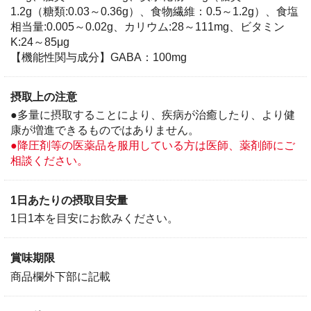
1.2g（糖類:0.03～0.36g）、食物繊維：0.5～1.2g）、食塩
相当量:0.005～0.02g、カリウム:28～111mg、ビタミン
K:24～85μg
【機能性関与成分】GABA：100mg
スッキリ飲みやすく溶けやすい
特徴
摂取上の注意
●多量に摂取することにより、疾病が治癒したり、より健
抹茶でスッキリ飲みやすく､水に溶けやすい顆粒タイプ｡
康が増進できるものではありません。
スティックだから持ち運びにも便利です｡冷たくしてお
●降圧剤等の医薬品を服用している方は医師、薬剤師にご
飲みいただいても温めていただいてもおいしくいただけ
相談ください。
ます。
1日あたりの摂取目安量
1日1本を目安にお飲みください。
賞味期限
商品欄外下部に記載