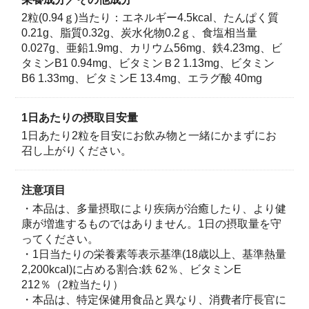
2粒(0.94ｇ)当たり：エネルギー4.5kcal、たんぱく質
0.21g、脂質0.32g、炭水化物0.2ｇ、食塩相当量
0.027g、亜鉛1.9mg、カリウム56mg、鉄4.23mg、ビ
タミンB1 0.94mg、ビタミンＢ2 1.13mg、ビタミン
100万本売れたざくろジュース「ざく
特徴
B6 1.33mg、ビタミンE 13.4mg、エラグ酸 40mg
ろ100」シリーズのサプリメント
1日あたりの摂取目安量
「ざくろエラグ酸」は、発売後すぐに売り切れてしまう
ほど大好評いただいたざくろジュース「ざくろ100」シ
1日あたり2粒を目安にお飲み物と一緒にかまずにお
召し上がりください。
リーズの商品。ジュースと同量のエラグ酸を2粒で補え
ます。しかもカロリーは4.5kcal
注意項目
・本品は、多量摂取により疾病が治癒したり、より健
康が増進するものではありません。1日の摂取量を守
ってください。
・1日当たりの栄養素等表示基準(18歳以上、基準熱量
2,200kcal)に占める割合:鉄 62％、ビタミンE
212％（2粒当たり）
・本品は、特定保健用食品と異なり、消費者庁長官に