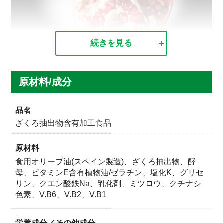
続きを見る
ビタミンE＋鉄をたっぷり配合
特徴
エラグ酸だけでなく、女性に役立つビタミンE、鉄分が
品名
しっかり摂れる栄養機能食品。さらにビタミンB1、
ざくろ抽出物含有加工食品
B2、B6、亜鉛も配合しています。
原材料
食用オリーブ油(スペイン製造)、ざくろ抽出物、酵
母、ビタミンE含有植物油/ゼラチン、塩化K、グリセ
リン、クエン酸鉄Na、乳化剤、ミツロウ、クチナシ
色素、V.B6、V.B2、V.B1
栄養成分／その他成分