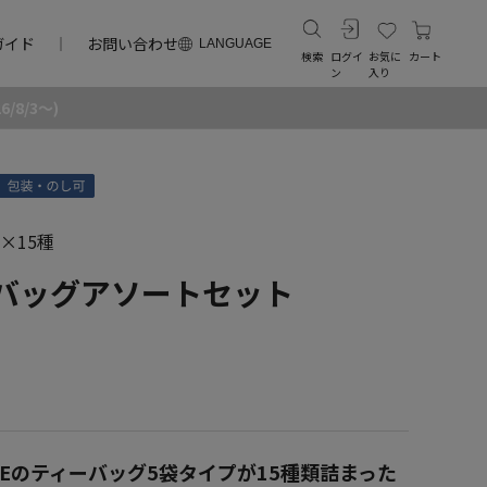
ガイド
お問い合わせ
LANGUAGE
検索
ログイ
お気に
カート
ン
入り
8/3～)
×15種
ィーバッグアソートセット
STOREのティーバッグ5袋タイプが15種類詰まった