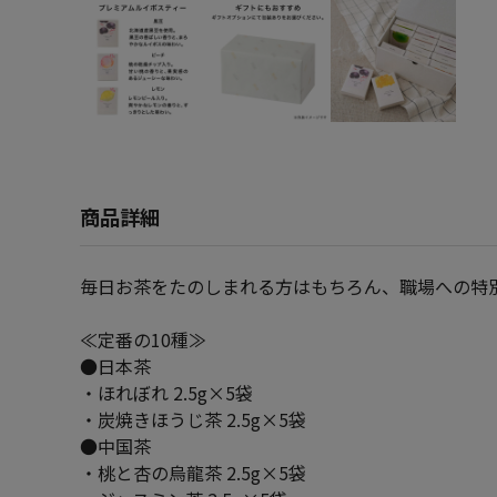
商品詳細
毎日お茶をたのしまれる方はもちろん、職場への特
≪定番の10種≫
●日本茶
・ほれぼれ 2.5g×5袋
・炭焼きほうじ茶 2.5g×5袋
●中国茶
・桃と杏の烏龍茶 2.5g×5袋