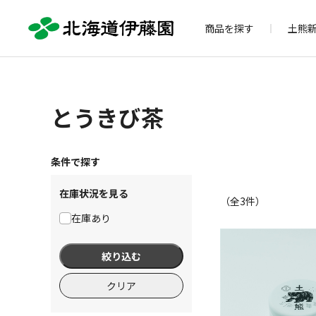
商品を探す
土熊
とうきび茶
条件で探す
在庫状況を見る
（全
3
件）
在庫あり
絞り込む
クリア