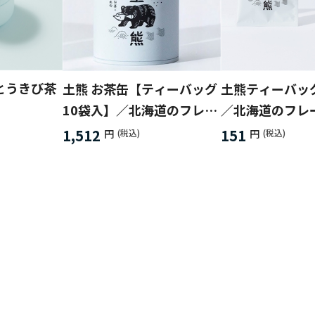
とうきび茶
土熊 お茶缶【ティーバッグ
土熊ティーバッ
10袋入】／北海道のフレー
／北海道のフレ
バー３種類から選択♪
類から選択♪
1,512
151
円
(税込)
円
(税込)