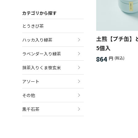
カテゴリから探す
とうきび茶
土熊【プチ缶】
ハッカ入り緑茶
5個入
ラベンダー入り緑茶
864
円
(税込)
抹茶入りくま笹玄米
アソート
その他
黒千石茶