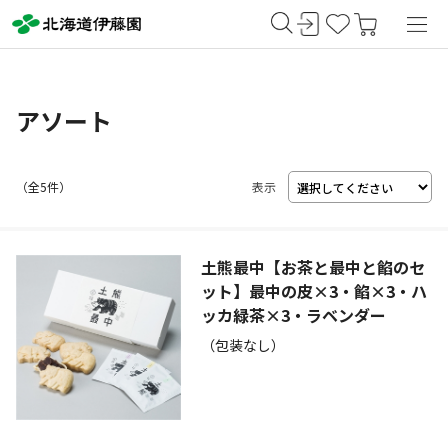
アソート
（
5
件）
表示
土熊最中【お茶と最中と餡のセ
ット】最中の皮×3・餡×3・ハ
ッカ緑茶×3・ラベンダー
（包装なし）