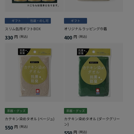
スリム缶用ギフトBOX
オリジナルラッピング巾着
330
400
円
(税込)
円
(税込)
カテキン染めタオル (ベージュ)
カテキン染めタオル (ダークグリー
ン)
550
円
(税込)
550
円
(税込)