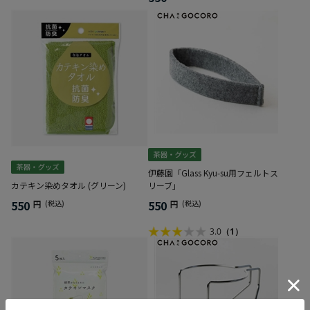
伊藤園「Glass Kyu-su用フェルトス
カテキン染めタオル (グリーン)
リーブ」
550
550
円
(税込)
円
(税込)
3.0
（1）