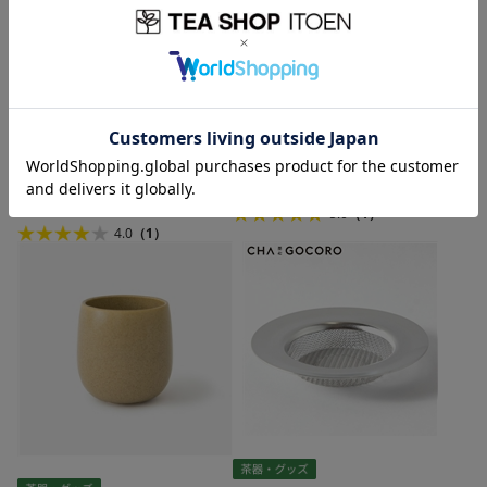
UNIFLAME×伊藤園「WIRE FLAME」
カテキンマスク
880
円
(税込)
600
円
(税込)
5.0
（1）
4.0
（1）