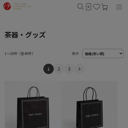
茶器・グッズ
1～20件
（
48
件）
表示
1
2
3