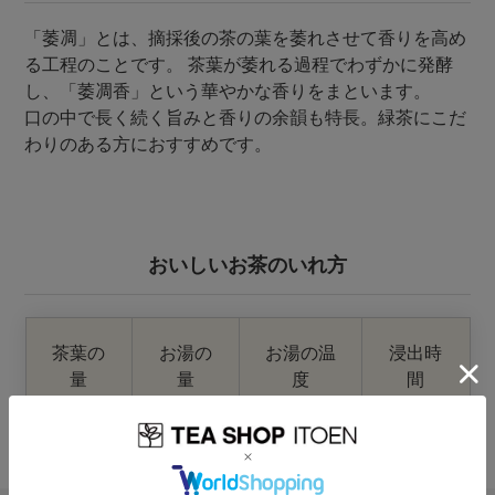
「萎凋」とは、摘採後の茶の葉を萎れさせて香りを高め
る工程のことです。 茶葉が萎れる過程でわずかに発酵
し、「萎凋香」という華やかな香りをまといます。
口の中で長く続く旨みと香りの余韻も特長。緑茶にこだ
わりのある方におすすめです。
おいしいお茶のいれ方
茶葉の
お湯の
お湯の温
浸出時
量
量
度
間
4g
200ml
約80℃
40秒