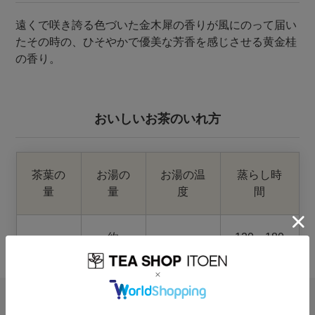
遠くで咲き誇る色づいた金木犀の香りが風にのって届い
たその時の、ひそやかで優美な芳香を感じさせる黄金桂
の香り。
おいしいお茶のいれ方
茶葉の
お湯の
お湯の温
蒸らし時
量
量
度
間
約
120～180
3g
80℃以上
150ml
秒